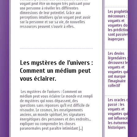
voyant peut⁢ être un ​moyen très puissant pour⁤
une‍ personne à révéler les différentes
Les prophéties
⁢dimensions de leur potentiel. Grâce aux
méconnues : les
perceptions intuitives qu’un voyant peut avoir
voyants et
sur la personne et sur sa vie, de nouvelles
voyantes dont
ressources⁣ peuvent⁢ s’ouvrir à elles.
les prédictions
sont passées
inaperçues
Les devins
légendaires :
Les mystères de l’univers :
découvrez les
voyants et
Comment un médium peut
voyantes qui
ont marqué
vous éclairer.
l’imaginaire
collectif
⁤ Les mystères de l’univers⁤ : Comment un
médium peut vous éclairer Le monde est rempli
Les oracles du
de mystères qui nous⁤ dépassent, des
passé : les
questions sans réponses qu’il est difficile ‍de⁢
voyants et
résoudre. Le cosmos, les ⁤enseignements
voyantes qui
anciens, un monde spirituel, les signatures
ont influencé
énergétiques⁢ des personnes et des endroits…
les événements
expliquer ou comprendre les choses
historiques
paranormales peut paraître intimidant⁢ […]