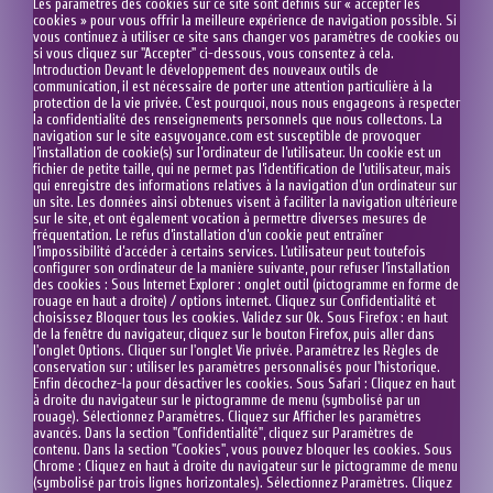
Les paramètres des cookies sur ce site sont définis sur « accepter les
cookies » pour vous offrir la meilleure expérience de navigation possible. Si
vous continuez à utiliser ce site sans changer vos paramètres de cookies ou
si vous cliquez sur "Accepter" ci-dessous, vous consentez à cela.
Introduction Devant le développement des nouveaux outils de
communication, il est nécessaire de porter une attention particulière à la
protection de la vie privée. C'est pourquoi, nous nous engageons à respecter
la confidentialité des renseignements personnels que nous collectons. La
navigation sur le site easyvoyance.com est susceptible de provoquer
l’installation de cookie(s) sur l’ordinateur de l’utilisateur. Un cookie est un
fichier de petite taille, qui ne permet pas l’identification de l’utilisateur, mais
qui enregistre des informations relatives à la navigation d’un ordinateur sur
un site. Les données ainsi obtenues visent à faciliter la navigation ultérieure
sur le site, et ont également vocation à permettre diverses mesures de
fréquentation. Le refus d’installation d’un cookie peut entraîner
l’impossibilité d’accéder à certains services. L’utilisateur peut toutefois
configurer son ordinateur de la manière suivante, pour refuser l’installation
des cookies : Sous Internet Explorer : onglet outil (pictogramme en forme de
rouage en haut a droite) / options internet. Cliquez sur Confidentialité et
choisissez Bloquer tous les cookies. Validez sur Ok. Sous Firefox : en haut
de la fenêtre du navigateur, cliquez sur le bouton Firefox, puis aller dans
l'onglet Options. Cliquer sur l'onglet Vie privée. Paramétrez les Règles de
conservation sur : utiliser les paramètres personnalisés pour l'historique.
Enfin décochez-la pour désactiver les cookies. Sous Safari : Cliquez en haut
à droite du navigateur sur le pictogramme de menu (symbolisé par un
rouage). Sélectionnez Paramètres. Cliquez sur Afficher les paramètres
avancés. Dans la section "Confidentialité", cliquez sur Paramètres de
contenu. Dans la section "Cookies", vous pouvez bloquer les cookies. Sous
Chrome : Cliquez en haut à droite du navigateur sur le pictogramme de menu
(symbolisé par trois lignes horizontales). Sélectionnez Paramètres. Cliquez