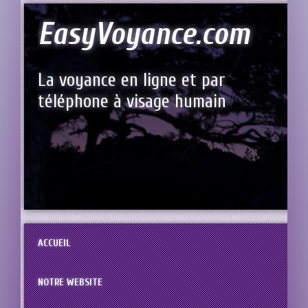
EasyVoyance.com
La voyance en ligne et par
téléphone à visage humain
ACCUEIL
NOTRE WEBSITE