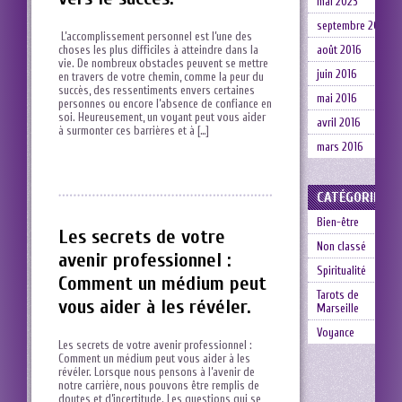
mai 2023
septembre 2016
⁤ L’accomplissement personnel est l’une des
choses les⁢ plus difficiles à atteindre ⁣dans la
août 2016
vie. ​De‌ nombreux obstacles​ peuvent se mettre
juin 2016
⁢en travers de votre chemin,⁢ comme la peur du
succès, des⁣ ressentiments envers certaines
mai 2016
personnes ou encore l’absence de confiance en
soi. ⁤Heureusement, un voyant peut vous aider
avril 2016
à surmonter ces barrières et ⁤à […]
mars 2016
CATÉGORIES
Bien-être
Les secrets de votre
Non classé
avenir professionnel :
Spiritualité
Comment un médium peut
Tarots de
vous aider à les révéler.
Marseille
Voyance
Les secrets de votre avenir professionnel :
Comment un médium peut ⁤vous aider à les
révéler. Lorsque nous pensons à l’avenir de
notre carrière, nous pouvons être remplis de
doutes et d’incertitude.‌ Les questions qui se