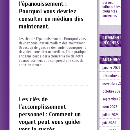
l’épanouissement :
qui ont
influencé les
Pourquoi vous devriez
croyances
anciennes
consulter un médium dès
maintenant.
COMMENTAIRE
Les clés de l’épanouissement : Pourquoi vous⁢
RÉCENTS
devriez consulter ‌un médium dès maintenant.
Beaucoup de gens se demandent pourquoi ils
devraient consulter un médium. Cette pratique
⁢ancienne peut aider à‍ trouver la clé de notre
ARCHIVES
épanouissement ⁢et à⁣ comprendre le sens de
notre existence.
janvier 2024
décembre 2023
novembre 2023
octobre 2023
Les clés de
septembre 2023
l’accomplissement
août 2023
personnel : Comment un
juillet 2023
voyant peut vous guider
juin 2023
vers le succès.