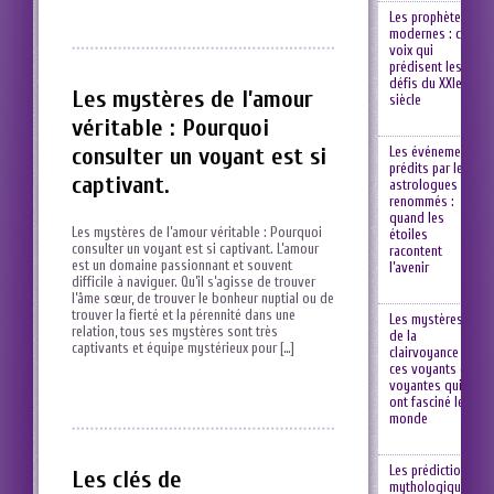
Les prophètes
modernes : ces
voix qui
prédisent les
défis du XXIe
Les mystères de l’amour
siècle
véritable : Pourquoi
consulter un voyant est si
Les événements
prédits par les
captivant.
astrologues
renommés :
quand les
Les mystères ⁢de l’amour véritable ⁣: Pourquoi
étoiles
consulter un voyant est si captivant. L’amour
racontent
est un‍ domaine ‍passionnant et souvent
l’avenir
difficile ⁢à naviguer. ⁢Qu’il s’agisse de trouver
l’âme sœur, ⁢de⁢ trouver ​le bonheur nuptial ou de
trouver la fierté et‍ la pérennité dans une
Les mystères
relation, ⁢tous ses mystères sont très
de la
captivants et équipe‍ mystérieux pour […]
clairvoyance :
ces voyants et
voyantes qui
ont fasciné le
monde
Les prédictions
Les clés de
mythologiques