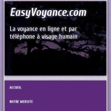
EasyVoyance.com
La voyance en ligne et par
téléphone à visage humain
ACCUEIL
NOTRE WEBSITE