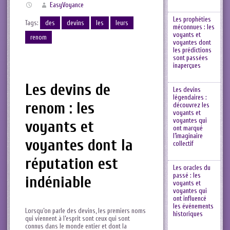
EasyVoyance
Les prophéties
Tags:
des
devins
les
leurs
méconnues : les
voyants et
renom
voyantes dont
les prédictions
sont passées
inaperçues
Les devins de
Les devins
légendaires :
renom : les
découvrez les
voyants et
voyantes qui
voyants et
ont marqué
l’imaginaire
voyantes dont la
collectif
réputation est
Les oracles du
passé : les
indéniable
voyants et
voyantes qui
ont influencé
les événements
Lorsqu’on parle des devins, les premiers noms
historiques
qui viennent à l’esprit sont ceux qui sont
connus dans le monde entier et dont la