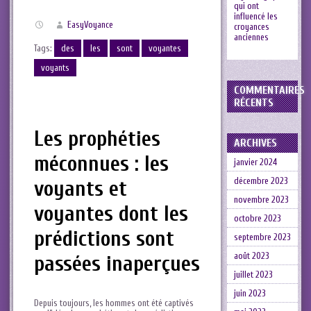
qui ont
influencé les
EasyVoyance
croyances
anciennes
Tags:
des
les
sont
voyantes
voyants
COMMENTAIRES
RÉCENTS
Les prophéties
ARCHIVES
méconnues : les
janvier 2024
décembre 2023
voyants et
novembre 2023
voyantes dont les
octobre 2023
prédictions sont
septembre 2023
août 2023
⁣passées inaperçues
juillet 2023
juin 2023
Depuis toujours, ‍les hommes ont​ été captivés