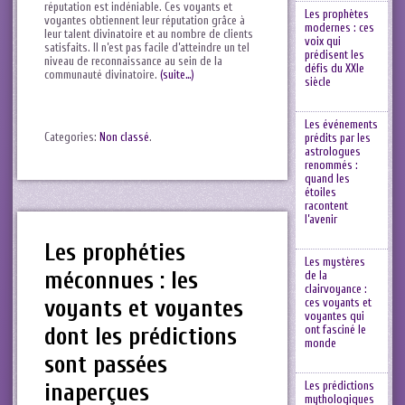
réputation est indéniable. Ces voyants et
Les prophètes
voyantes obtiennent leur réputation grâce à
modernes : ces
leur talent divinatoire et au nombre de clients
voix qui
satisfaits. Il n’est pas facile d’atteindre un tel
prédisent les
niveau de reconnaissance au sein de la
défis du XXIe
communauté divinatoire.
(suite…)
siècle
Les événements
Categories:
Non classé
.
prédits par les
astrologues
renommés :
quand les
étoiles
racontent
l’avenir
Les prophéties
Les mystères
méconnues : les
de la
clairvoyance :
voyants et voyantes
ces voyants et
voyantes qui
dont les prédictions
ont fasciné le
monde
sont passées
inaperçues
Les prédictions
mythologiques