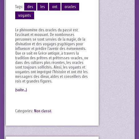
Tags:
des
les
ont
oracles
voyants
Le phénomène des oracles du passé est‌
fascinant et‌ mouvant. De nombreuses
personnes se​ sont servies de la magie, de la
divination et ⁤des voyages psychiques pour
influencer et prédire l’avenir des ⁤événements.
Que⁤ ce soit⁣ en Grèce antique, à travers la
tradition des prêtres et prêtresses-oracles, ou
dans⁢ des cultures plus récentes,⁣ les oracles
sont toujours sollicités. Ainsi, les voyants et
voyantes ont imprégné l’histoire et ont été‌ les
messagers des dieux, aides‍ et ⁤conseillers des
⁣rois​ et grandes figures.
(suite…)
Categories:
Non classé
.