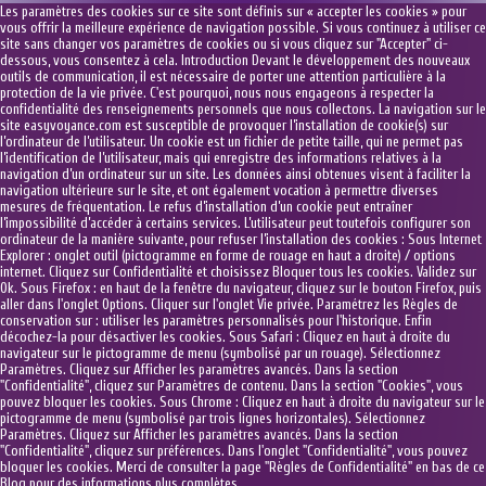
Les paramètres des cookies sur ce site sont définis sur « accepter les cookies » pour
vous offrir la meilleure expérience de navigation possible. Si vous continuez à utiliser ce
site sans changer vos paramètres de cookies ou si vous cliquez sur "Accepter" ci-
dessous, vous consentez à cela. Introduction Devant le développement des nouveaux
outils de communication, il est nécessaire de porter une attention particulière à la
protection de la vie privée. C'est pourquoi, nous nous engageons à respecter la
confidentialité des renseignements personnels que nous collectons. La navigation sur le
site easyvoyance.com est susceptible de provoquer l’installation de cookie(s) sur
l’ordinateur de l’utilisateur. Un cookie est un fichier de petite taille, qui ne permet pas
l’identification de l’utilisateur, mais qui enregistre des informations relatives à la
navigation d’un ordinateur sur un site. Les données ainsi obtenues visent à faciliter la
navigation ultérieure sur le site, et ont également vocation à permettre diverses
mesures de fréquentation. Le refus d’installation d’un cookie peut entraîner
l’impossibilité d’accéder à certains services. L’utilisateur peut toutefois configurer son
ordinateur de la manière suivante, pour refuser l’installation des cookies : Sous Internet
Explorer : onglet outil (pictogramme en forme de rouage en haut a droite) / options
internet. Cliquez sur Confidentialité et choisissez Bloquer tous les cookies. Validez sur
Ok. Sous Firefox : en haut de la fenêtre du navigateur, cliquez sur le bouton Firefox, puis
aller dans l'onglet Options. Cliquer sur l'onglet Vie privée. Paramétrez les Règles de
conservation sur : utiliser les paramètres personnalisés pour l'historique. Enfin
décochez-la pour désactiver les cookies. Sous Safari : Cliquez en haut à droite du
navigateur sur le pictogramme de menu (symbolisé par un rouage). Sélectionnez
Paramètres. Cliquez sur Afficher les paramètres avancés. Dans la section
"Confidentialité", cliquez sur Paramètres de contenu. Dans la section "Cookies", vous
pouvez bloquer les cookies. Sous Chrome : Cliquez en haut à droite du navigateur sur le
pictogramme de menu (symbolisé par trois lignes horizontales). Sélectionnez
Paramètres. Cliquez sur Afficher les paramètres avancés. Dans la section
"Confidentialité", cliquez sur préférences. Dans l'onglet "Confidentialité", vous pouvez
bloquer les cookies. Merci de consulter la page "Règles de Confidentialité" en bas de ce
Blog pour des informations plus complètes.