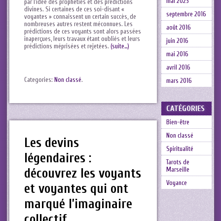
mai 2023
par l’idée des prophéties⁢ et des‍ prédictions
divines. Si certaines de ces soi-disant «
septembre 2016
voyantes » connaissent‍ un⁤ certain succès, de
nombreuses autres restent ⁣méconnues. Les
août 2016
prédictions de ces voyants sont alors passées⁢
inaperçues, leurs‍ travaux étant oubliés et⁤ leurs
juin 2016
prédictions méprisées et​ rejetées.
(suite…)
mai 2016
avril 2016
Categories:
Non classé
.
mars 2016
CATÉGORIES
Bien-être
Non classé
Les devins
Spiritualité
légendaires :
Tarots de
Marseille
découvrez les voyants
Voyance
et voyantes qui ont
marqué l’imaginaire
collectif