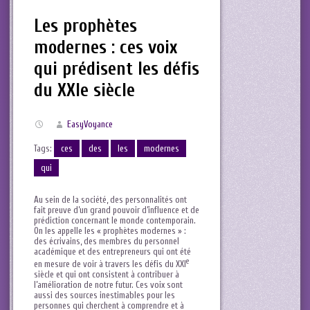
Les prophètes
modernes : ces voix
qui prédisent les défis
du XXIe siècle
EasyVoyance
Tags:
ces
des
les
modernes
qui
Au sein de la société, des personnalités‍ ont
fait preuve d’un grand pouvoir d’influence et de
prédiction concernant le monde contemporain.
On les appelle les « prophètes ‍modernes » :
des écrivains, des membres ⁢du ⁣personnel
académique et des entrepreneurs qui⁢ ont été
e
en mesure de voir à travers les ⁣défis du XXI
‌
siècle et qui ont consistent à contribuer à
l’amélioration de notre futur. Ces voix sont
⁢aussi ⁣des sources inestimables pour les
personnes qui cherchent à ⁢comprendre et à⁤