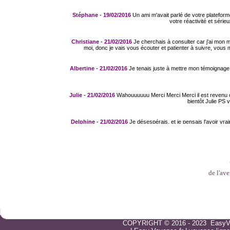
Stéphane - 19/02/2016
Un ami m'avait parlé de votre plateform
votre réactivité et séri
Christiane - 21/02/2016
Je cherchais à consulter car j'ai mon ma
moi, donc je vais vous écouter et patienter à suivre, vous 
Albertine - 21/02/2016
Je tenais juste à mettre mon témoignage c
Julie - 21/02/2016
Wahouuuuuu Merci Merci Merci il est revenu co
bientôt Julie PS
Delphine - 21/02/2016
Je désespérais, et je pensais l'avoir vr
lui depuis 6 mois au moins, vous me disiez c'est proche presque
Clémence je reviendra
Coralie -23/02/2016
Bonjour juste pour donner mon témoignage ..
mais que j'allais retrouver un amour perdue de jeunesse dans l
semaines comme quoi qu'il faut jamais deseperé ce que vous préd
comme vous m'avez dit doucement surement afin que la confiance
de l'av
beaucoup plus mature 
Karisma - 23/02/2016
Vous m'avez redonné le sourire et redonn
Inconnu 24/02/2016
Désolée si je met ce prénom inconnu mais 
COPYRIGHT © 2016 - 2023 EasyV
quelques jours et c'est comme vous me 