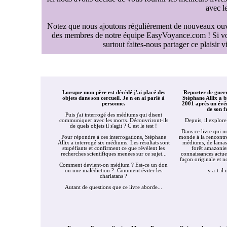
avec le
Notez que nous ajoutons régulièrement de nouveaux ouvra
des membres de notre équipe EasyVoyance.com !
Si v
surtout faites-nous partager ce plaisir 
Lorsque mon père est décédé j'ai placé des
Reporter de guerr
objets dans son cercueil.
Je n en ai parlé à
Stéphane Allix a 
personne.
2001 après un évé
de son f
Puis j'ai interrogé des médiums qui disent
communiquer avec les morts.
Découvriront-ils
Depuis, il explore
de quels objets il s'agit ?
C est le test !
Dans ce livre qui n
Pour répondre à ces interrogations, Stéphane
monde à la rencontr
Allix a interrogé six médiums. Les résultats sont
médiums, de lamas 
stupéfiants et confirment ce que révèlent les
forêt amazonien
recherches scientifiques menées sur ce sujet...
connaissances actue
façon originale et no
Comment devient-on médium ? Est-ce un don
ou une malédiction ? Comment éviter les
y a-t-il 
charlatans ?
Autant de questions que ce livre aborde...