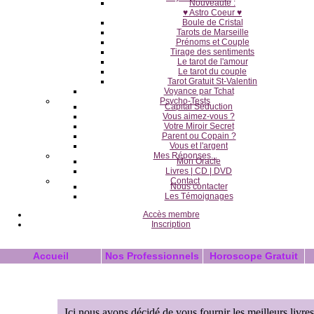
Nouveauté :
♥ Astro Coeur ♥
Boule de Cristal
Tarots de Marseille
Prénoms et Couple
Tirage des sentiments
Le tarot de l'amour
Le tarot du couple
Tarot Gratuit St-Valentin
Voyance par Tchat
Psycho-Tests
Capital Séduction
Vous aimez-vous ?
Votre Miroir Secret
Parent ou Copain ?
Vous et l'argent
Mes Réponses...
Mon Oracle
Livres | CD | DVD
Contact
Nous contacter
Les Témoignages
Accès membre
Inscription
Accueil
Nos Professionnels
Horoscope Gratuit
Ici nous avons décidé de vous fournir les meilleurs livr