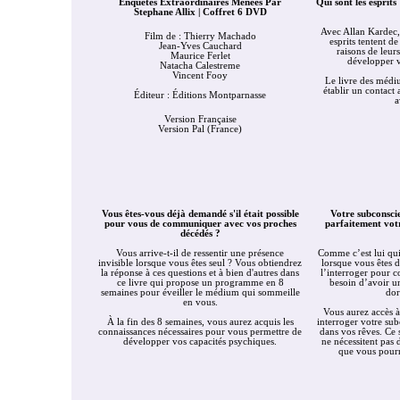
Enquetes Extraordinaires Menees Par
Qui sont les espri
Stephane Allix | Coffret 6 DVD
Avec Allan Kardec,
Film de : Thierry Machado
esprits tentent 
Jean-Yves Cauchard
raisons de leur
Maurice Ferlet
développer v
Natacha Calestreme
Vincent Fooy
Le livre des médi
établir un contact 
Éditeur : Éditions Montparnasse
a
Version Française
Ve
rsion Pal (France)
Vous êtes-vous déjà demandé s'il était possible
Votre subconscie
pour vous de communiquer avec vos proches
parfaitement votr
décédés ?
Vous arrive-t-il de ressentir une présence
Comme c’est lui qu
invisible lorsque vous êtes seul ? Vous obtiendrez
lorsque vous êtes d
la réponse à ces questions et à bien d'autres dans
l’interroger pour co
ce livre qui propose un programme en 8
besoin d’avoir un
semaines pour éveiller le médium qui sommeille
dor
en vous.
Vous aurez accès 
À la fin des 8 semaines, vous aurez acquis les
interroger votre sub
connaissances nécessaires pour vous permettre de
dans vos rêves. Ce 
développer vos capacités psychiques.
ne nécessitent pas 
que vous pourr