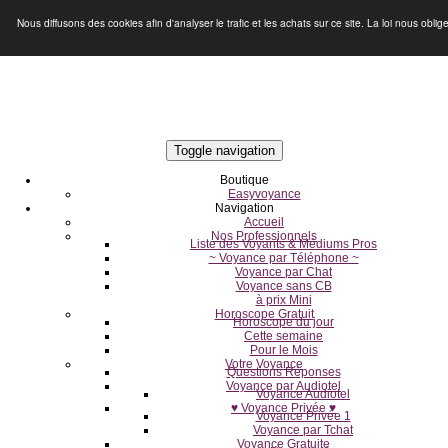
Nous diffusons des cookies afin d'analyser le trafic et les achats sur ce site. La loi nous ob
Toggle navigation
Boutique
Easyvoyance
Navigation
Accueil
Nos Professionnels
Liste des Voyants & Médiums Pros
~ Voyance par Téléphone ~
Voyance par Chat
Voyance sans CB
à prix Mini
Horoscope Gratuit
Horoscope du jour
Cette semaine
Pour le Mois
Votre Voyance
Questions Réponses
Voyance par Audiotel
Voyance Audiotel
♥ Voyance Privée ♥
Voyance Privée 1
Voyance par Tchat
Voyance Gratuite